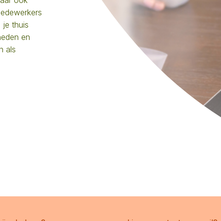
maar ook
medewerkers
 je thuis
kheden en
n als