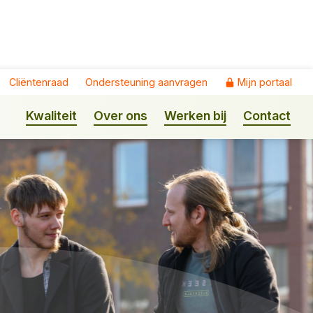
Cliëntenraad
Ondersteuning aanvragen
Mijn portaal
Kwaliteit
Over ons
Werken bij
Contact