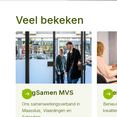
Veel bekeken
ZorgSamen MVS
Bele
Ons samenwerkingsverband in
Benieu
Maassluis, Vlaardingen en
kwalite