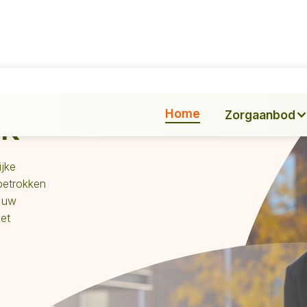
ek
Home
Zorgaanbod
ijke
betrokken
r uw
het